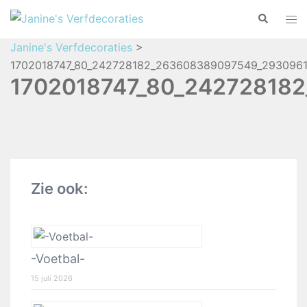
Janine's Verfdecoraties
>
1702018747_80_242728182_263608389097549_2930961
1702018747_80_24272818
Zie ook:
-Voetbal-
15 juli 2026