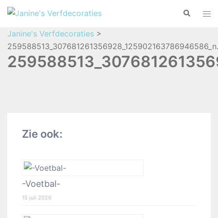
Janine's Verfdecoraties
>
259588513_307681261356928_125902163786946586_n.
259588513_307681261356
Zie ook:
-Voetbal-
15 juli 2026