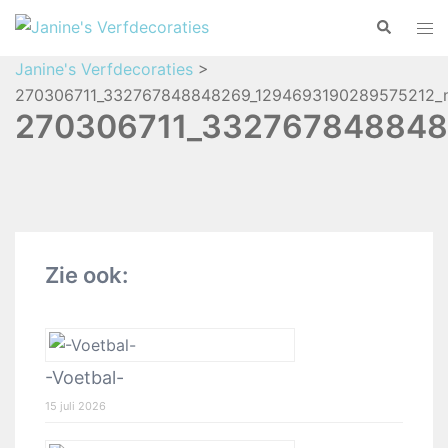
Janine's Verfdecoraties
>
270306711_332767848848269_1294693190289575212_n
270306711_332767848848
Zie ook:
-Voetbal-
15 juli 2026