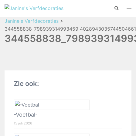
Janine's Verfdecoraties
>
344558838_798939314993459_4028943035744504661
344558838_79893931499
Zie ook:
-Voetbal-
15 juli 2026