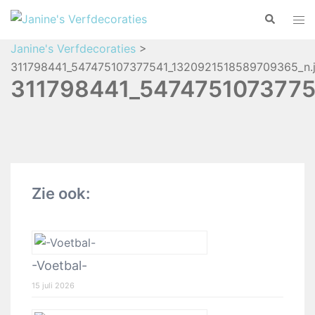
Janine's Verfdecoraties
>
311798441_547475107377541_1320921518589709365_n.
311798441_5474751073775
Zie ook:
-Voetbal-
15 juli 2026