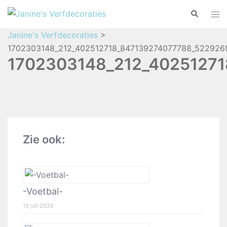
Janine's Verfdecoraties
>
1702303148_212_402512718_847139274077788_5229269
1702303148_212_40251271
Zie ook:
-Voetbal-
15 juli 2026