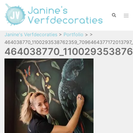
Janine's Verfdecoraties
>
Portfolio
>
>
464038770_1100293538762359_7096464377172013797_
464038770_110029353876