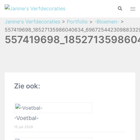
Janine's Verfdecoraties
>
Portfolio
>
-Bloemen-
>
557419698_18527135986040634_696725442309883329
557419698_185271359860
Zie ook:
-Voetbal-
15 juli 2026