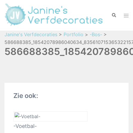
Janine's Verfdecoraties
>
Portfolio
>
-Bos-
>
586688385_18542078986040634_835610715365322157
586688385_185420789860
Zie ook:
-Voetbal-