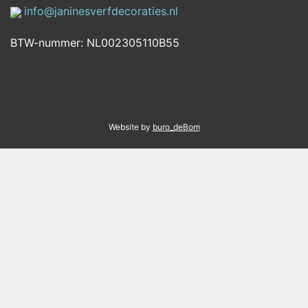
info@janinesverfdecoraties.nl
BTW-nummer: NL002305110B55
Website by
buro_deBom