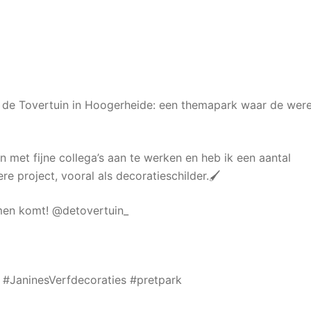
 de Tovertuin in Hoogerheide: een themapark waar de were
 met fijne collega’s aan te werken en heb ik een aantal
project, vooral als decoratieschilder.🖌️
amen komt! @detovertuin_
#JaninesVerfdecoraties #pretpark