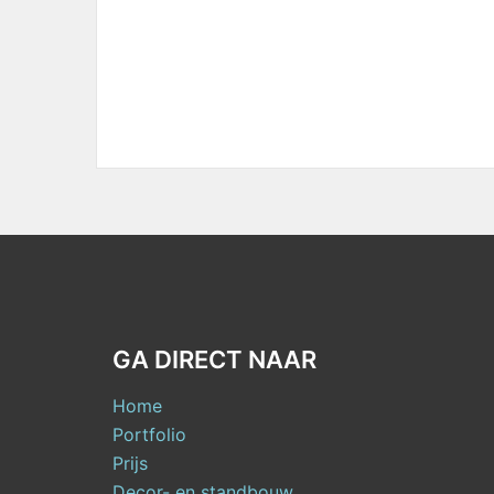
GA DIRECT NAAR
Home
Portfolio
Prijs
Decor- en standbouw