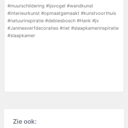
#muurschildering #ijsvogel #wandkunst
#interieurkunst #opmaatgemaakt #kunstvoorthuis
#natuurinspiratie #debiesbosch #Hank #jv
#Janinesverfdecoraties #riet #slaapkamerinspiratie
#slaapkamer
Zie ook: