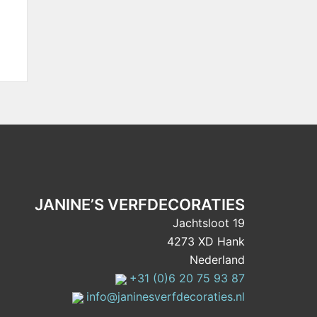
JANINE’S VERFDECORATIES
Jachtsloot 19
4273 XD Hank
Nederland
+31 (0)6 20 75 93 87
info@janinesverfdecoraties.nl