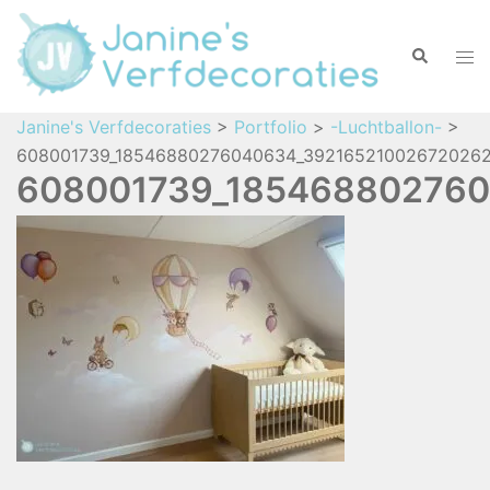
Janine's Verfdecoraties
>
Portfolio
>
-Luchtballon-
>
608001739_18546880276040634_392165210026720262
608001739_185468802760