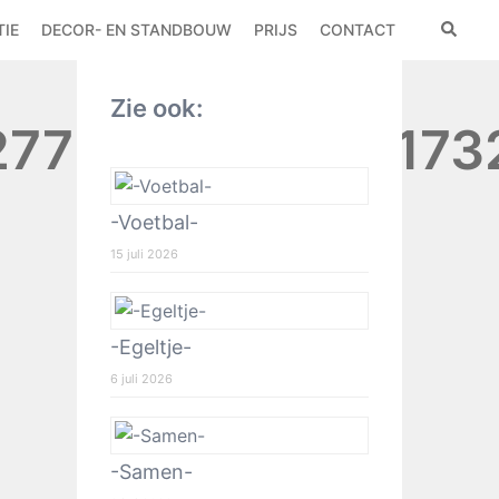
IE
DECOR- EN STANDBOUW
PRIJS
CONTACT
Zie ook:
7753669711241732
-Voetbal-
15 juli 2026
-Egeltje-
6 juli 2026
-Samen-