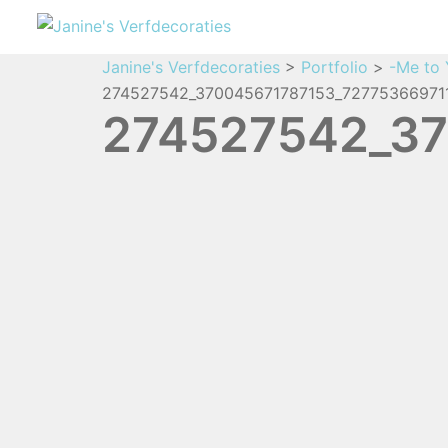
Janine's Verfdecoraties
>
Portfolio
>
-Me to 
274527542_370045671787153_727753669711
274527542_37