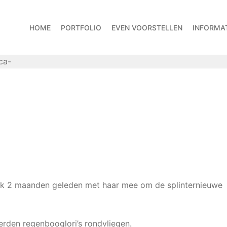
HOME
PORTFOLIO
EVEN VOORSTELLEN
INFORMAT
ca-
t ik 2 maanden geleden met haar mee om de splinternieuwe
derden regenbooglori’s rondvliegen.