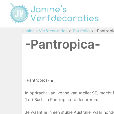
Janine's Verfdecoraties
>
Portfolio
>
-Pantropi
-Pantropica-
-Pantropica-🦜
In opdracht van Ivonne van Atelier 9E, moch
‘Lori Bush’ in Pantropica te decoreren.
Je waant je in een stukje Australië, waar hon