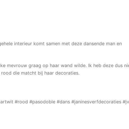
t gehele interieur komt samen met deze dansende man en
lke mevrouw graag op haar wand wilde. Ik heb deze dus ni
rood die matcht bij haar decoraties.
l
artwit #rood #pasodoble #dans #janinesverfdecoraties #j