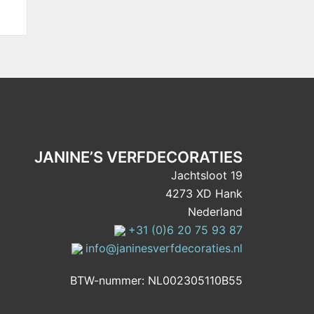
JANINE’S VERFDECORATIES
Jachtsloot 19
4273 XD Hank
Nederland
+31 (0)6 20 75 93 87
info@janinesverfdecoraties.nl
BTW-nummer: NL002305110B55