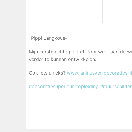
-Pippi Langkous-
Mijn eerste echte portret! Nog werk aan de win
verder te kunnen ontwikkelen.
Ook iets unieks?
www.janinesverf
decoraties.n
#
decoratiesuperi
eur
#opleiding
#muurschilder