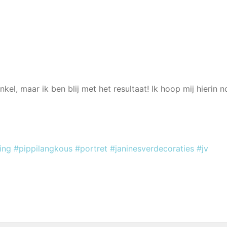
kel, maar ik ben blij met het resultaat! Ik hoop mij hierin 
l
ing
#pippilangkous
#portret
#
janinesverdecor
aties
#jv