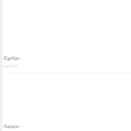
-Egeltje-
6 juli 2026
-Samen-