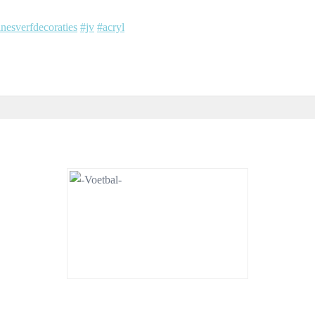
inesverfdecoraties
#jv
#acryl