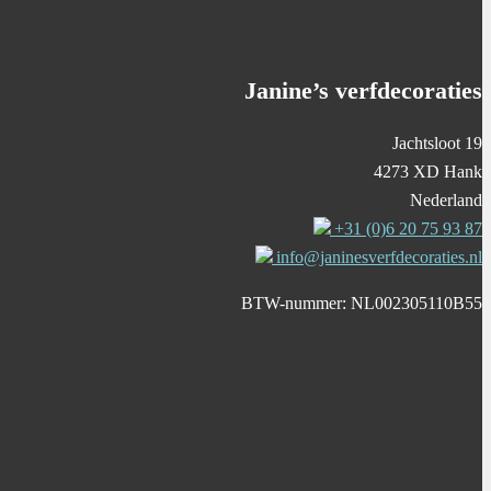
Janine’s verfdecoraties
Jachtsloot 19
4273 XD Hank
Nederland
+31 (0)6 20 75 93 87
info@janinesverfdecoraties.nl
BTW-nummer: NL002305110B55