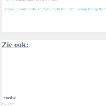
#opleiding
#decoratie
#nimetoutrecht
#muurschildering
#praag
#jan
Zie ook:
-Voetbal-
15 juli 2026