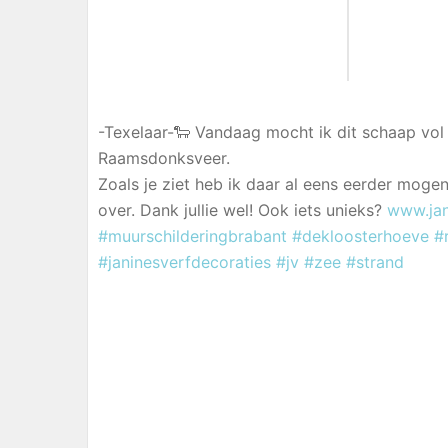
-Texelaar-🐑 Vandaag mocht ik dit schaap vol
Raamsdonksveer.
Zoals je ziet heb ik daar al eens eerder moge
over. Dank jullie wel! Ook iets unieks?
www.jan
#muurschilderingbrabant
#dekloosterhoeve
#
#janinesverfdecoraties
#jv
#zee
#strand