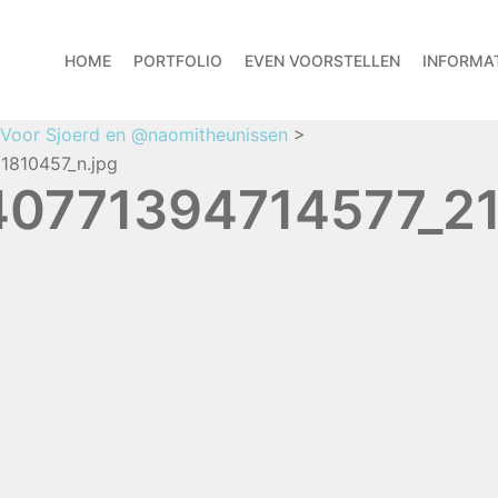
HOME
PORTFOLIO
EVEN VOORSTELLEN
INFORMAT
 Voor Sjoerd en @naomitheunissen
>
810457_n.jpg
0771394714577_21