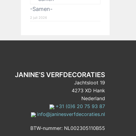
-Samen-
2 juli 2026
JANINE’S VERFDECORATIES
Jachtsloot 19
4273 XD Hank
Nederland
+31 (0)6 20 75 93 87
info@janinesverfdecoraties.nl
BTW-nummer: NL002305110B55