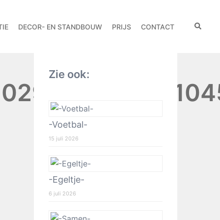
IE
DECOR- EN STANDBOUW
PRIJS
CONTACT
Zie ook:
0295940110181045
-Voetbal-
15 juli 2026
-Egeltje-
6 juli 2026