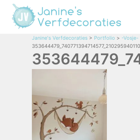
Janine's Verfdecoraties
>
Portfolio
>
-Vosje-
353644479_740771394714577_2102959401101
353644479_74