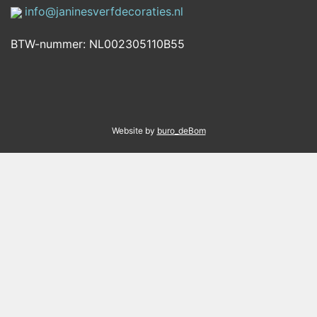
info@janinesverfdecoraties.nl
BTW-nummer: NL002305110B55
Website by
buro_deBom