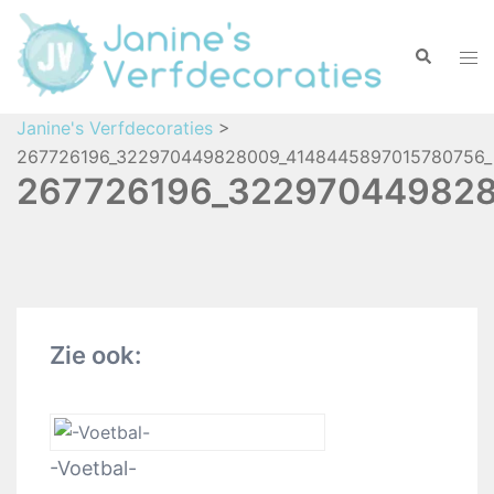
Janine's Verfdecoraties
>
267726196_322970449828009_4148445897015780756_n
267726196_322970449828
Zie ook:
-Voetbal-