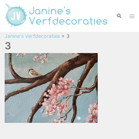
Janine's Verfdecoraties
>
3
3