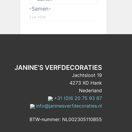
-Samen-
2 juli 2026
JANINE’S VERFDECORATIES
Jachtsloot 19
4273 XD Hank
Nederland
+31 (0)6 20 75 93 87
info@janinesverfdecoraties.nl
BTW-nummer: NL002305110B55