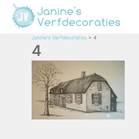
Janine's Verfdecoraties
>
4
4