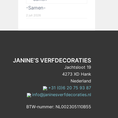
-Samen-
2 juli 2026
JANINE’S VERFDECORATIES
Jachtsloot 19
4273 XD Hank
Nederland
+31 (0)6 20 75 93 87
info@janinesverfdecoraties.nl
BTW-nummer: NL002305110B55