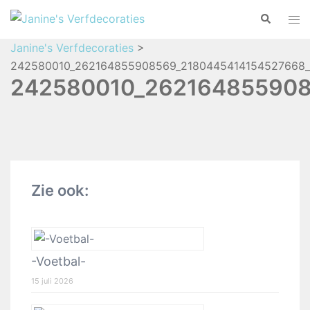
Janine's Verfdecoraties
>
242580010_262164855908569_2180445414154527668_
242580010_262164855908
Zie ook:
-Voetbal-
15 juli 2026