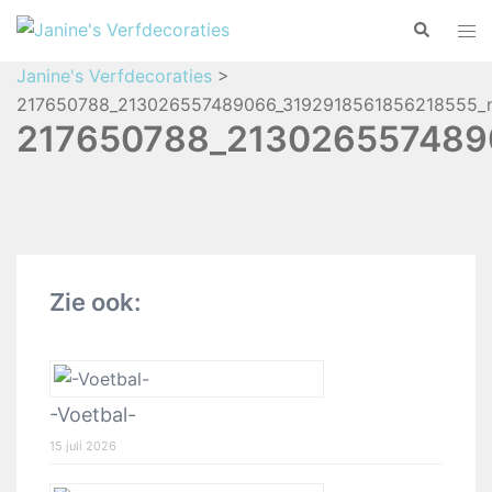
Janine's Verfdecoraties
>
217650788_213026557489066_3192918561856218555_n
217650788_213026557489
Zie ook:
-Voetbal-
15 juli 2026