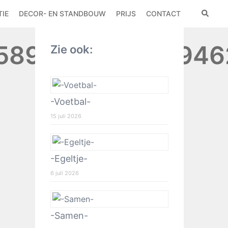
IE
DECOR- EN STANDBOUW
PRIJS
CONTACT
5891288384799462
Zie ook:
-Voetbal-
15 juli 2026
-Egeltje-
6 juli 2026
-Samen-