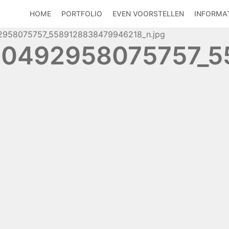
HOME
PORTFOLIO
EVEN VOORSTELLEN
INFORMAT
2958075757_5589128838479946218_n.jpg
0492958075757_5