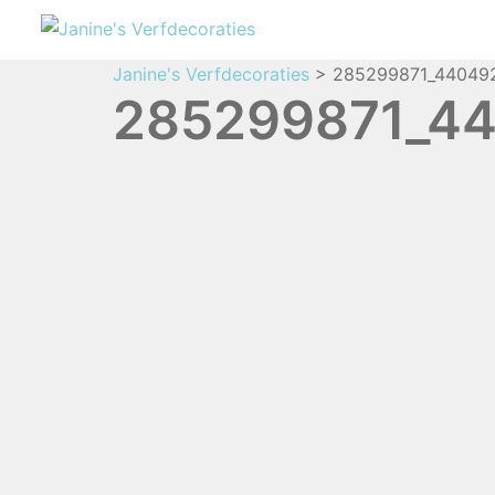
Janine's Verfdecoraties
>
285299871_44049
285299871_44