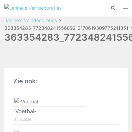
Janine's Verfdecoraties
>
363354283_772348241556892_6170619309775211351_n
363354283_772348241556
Zie ook:
-Voetbal-
15 juli 2026