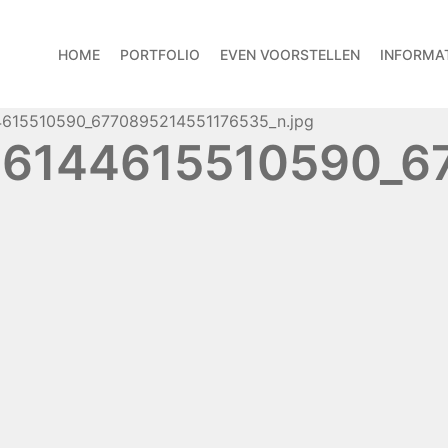
HOME
PORTFOLIO
EVEN VOORSTELLEN
INFORMAT
615510590_6770895214551176535_n.jpg
6144615510590_67