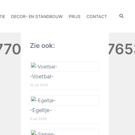
IE
DECOR- EN STANDBOUW
PRIJS
CONTACT
7089521455117653
Zie ook:
-Voetbal-
15 juli 2026
-Egeltje-
6 juli 2026