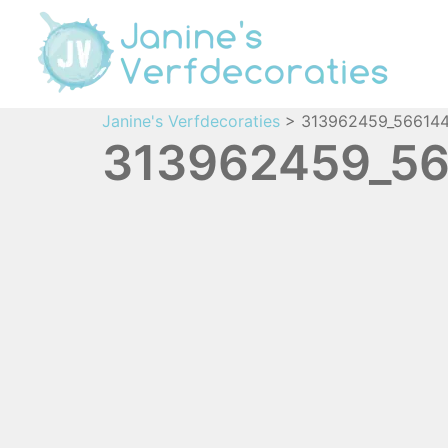
Janine's Verfdecoraties
>
313962459_566144
313962459_56