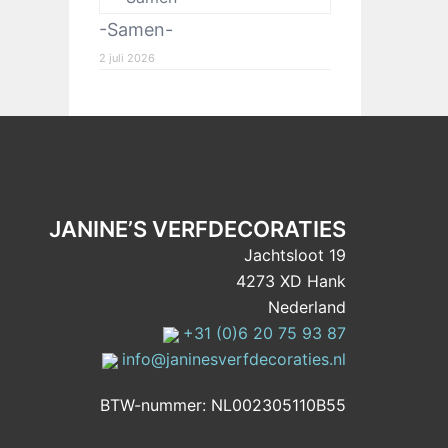
-Samen-
2 juli 2026
JANINE’S VERFDECORATIES
Jachtsloot 19
4273 XD Hank
Nederland
+31 (0)6 20 75 93 87
info@janinesverfdecoraties.nl
BTW-nummer: NL002305110B55