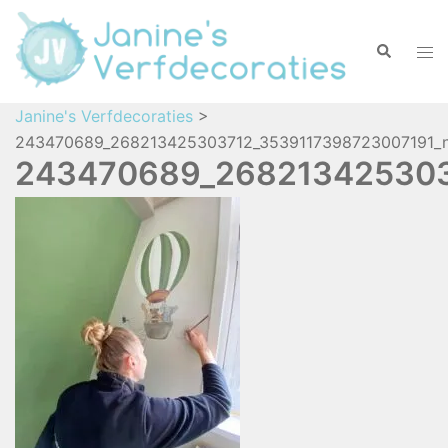
Janine's Verfdecoraties
>
243470689_268213425303712_3539117398723007191_n
243470689_268213425303