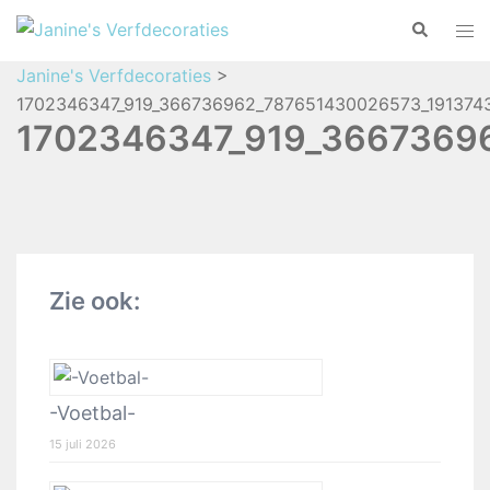
Janine's Verfdecoraties
>
1702346347_919_366736962_787651430026573_191374
1702346347_919_3667369
Zie ook:
-Voetbal-
15 juli 2026