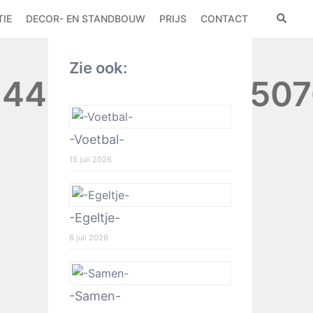
IE
DECOR- EN STANDBOUW
PRIJS
CONTACT
Zie ook:
4477134106655076
-Voetbal-
15 juli 2026
-Egeltje-
6 juli 2026
-Samen-