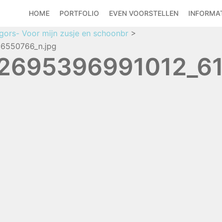
HOME
PORTFOLIO
EVEN VOORSTELLEN
INFORMAT
gors- Voor mijn zusje en schoonbr
>
6550766_n.jpg
2695396991012_61