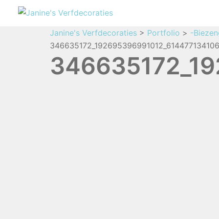
Janine's Verfdecoraties
>
Portfolio
>
-Biezen
346635172_192695396991012_614477134106
346635172_19