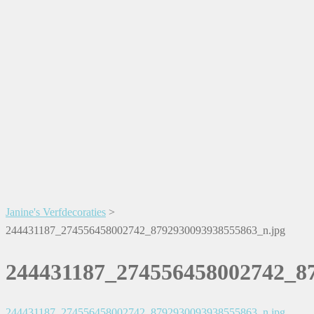
Janine's Verfdecoraties
>
244431187_274556458002742_8792930093938555863_n.jpg
244431187_274556458002742_8
244431187_274556458002742_8792930093938555863_n.jpg