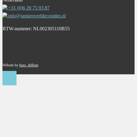
+31 (0)6 20 75 93 87
info@janinesverfdecoraties.nl
BTW-nummer: NL002305110B55
Website by
buro_deBom