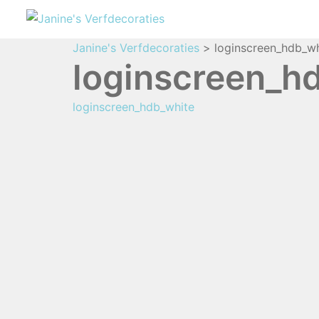
Janine's Verfdecoraties
>
loginscreen_hdb_wh
loginscreen_h
loginscreen_hdb_white