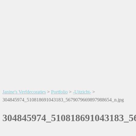
Janine's Verfdecoraties
>
Portfolio
>
-Uitzicht-
>
304845974_510818691043183_5679079669897988654_n.jpg
304845974_510818691043183_5