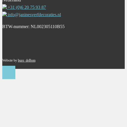
+31 (0)6 20 75 93 87
info@janinesverfdecoraties.nl
BTW-nummer: NL002305110B55
Website by
buro_deBom